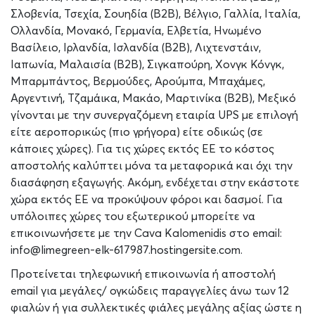
Σλοβενία, Τσεχία, Σουηδία (B2B), Βέλγιο, Γαλλία, Ιταλία,
Ολλανδία, Μονακό, Γερμανία, Ελβετία, Ηνωμένο
Βασίλειο, Ιρλανδία, Ισλανδία (B2B), Λιχτενστάιν,
Ιαπωνία, Μαλαισία (B2B), Σιγκαπούρη, Χονγκ Κόνγκ,
Μπαρμπάντος, Βερμούδες, Αρούμπα, Μπαχάμες,
Αργεντινή, Τζαμάικα, Μακάο, Μαρτινίκα (B2B), Μεξικό
γίνονται με την συνεργαζόμενη εταιρία UPS με επιλογή
είτε αεροπορικώς (πιο γρήγορα) είτε οδικώς (σε
κάποιες χώρες). Για τις χώρες εκτός ΕΕ το κόστος
αποστολής καλύπτει μόνα τα μεταφορικά και όχι την
διασάφηση εξαγωγής. Ακόμη, ενδέχεται στην εκάστοτε
χώρα εκτός ΕΕ να προκύψουν φόροι και δασμοί. Για
υπόλοιπες χώρες του εξωτερικού μπορείτε να
επικοινωνήσετε με την Cava Kalomenidis στο email:
info@limegreen-elk-617987.hostingersite.com.
Προτείνεται τηλεφωνική επικοινωνία ή αποστολή
email για μεγάλες/ ογκώδεις παραγγελίες άνω των 12
φιαλών ή για συλλεκτικές φιάλες μεγάλης αξίας ώστε η