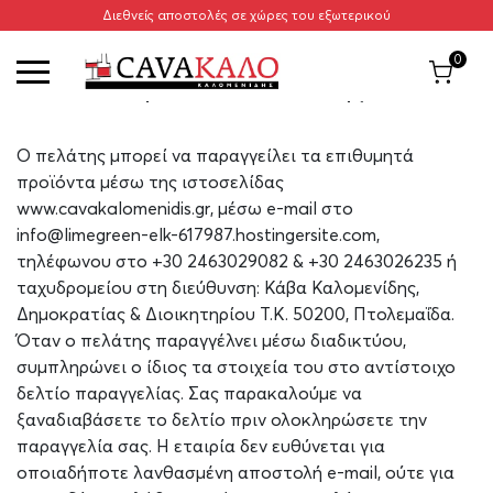
Διεθνείς αποστολές σε χώρες του εξωτερικού
Αρχική
/
Τρόποι Aποστολής
0
Τρόποι Aποστολής
Ο πελάτης μπορεί να παραγγείλει τα επιθυμητά
προϊόντα μέσω της ιστοσελίδας
www.cavakalomenidis.gr, μέσω e-mail στο
info@limegreen-elk-617987.hostingersite.com,
τηλέφωνου στο +30 2463029082 & +30 2463026235 ή
ταχυδρομείου στη διεύθυνση: Κάβα Καλομενίδης,
Δημοκρατίας & Διοικητηρίου Τ.Κ. 50200, Πτολεμαΐδα.
Όταν ο πελάτης παραγγέλνει μέσω διαδικτύου,
συμπληρώνει ο ίδιος τα στοιχεία του στο αντίστοιχο
δελτίο παραγγελίας. Σας παρακαλούμε να
ξαναδιαβάσετε το δελτίο πριν ολοκληρώσετε την
παραγγελία σας. Η εταιρία δεν ευθύνεται για
οποιαδήποτε λανθασμένη αποστολή e-mail, ούτε για