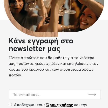
βρεις ό,τι χρειάζεσαι για να απογειώσεις κάθε
περίσταση.
Εσύ φρόντισε απλά να έχεις την κατάλληλη διάθεση.
Τα υπόλοιπα τα αναλαμβάνουμε εμείς, με προσεκτικά
επιλεγμένες ετικέτες και
δωρεάν αποστολή για
αγορές άνω των 50
€.
Κάνε εγγραφή στο
newsletter μας
Γίνετε ο πρώτος που θα μάθετε για τα νεότερα
μας προϊόντα, γεύσεις, ιδέες και εκδηλώσεις στον
κόσμο του κρασιού και των οινοπνευματωδών
ποτών.
Αποδέχομαι τους
Όρους χρήσης
και την