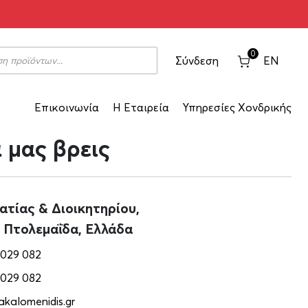
0
Σύνδεση
EN
Επικοινωνία
Η Εταιρεία
Υπηρεσίες Χονδρικής
 μας βρεις
τίας & Διοικητηρίου,
 Πτολεμαΐδα, Ελλάδα
 029 082
 029 082
kalomenidis.gr