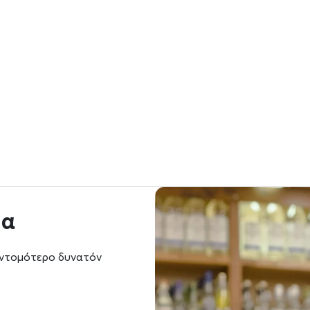
μα
υντομότερο δυνατόν