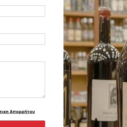
τικη Απορρήτου