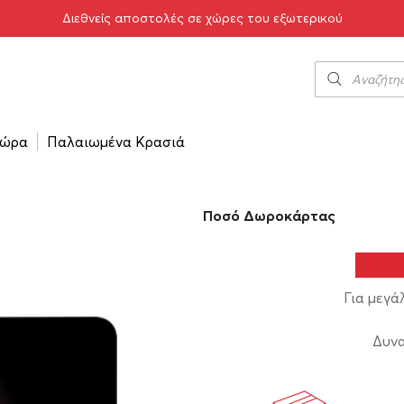
Διεθνείς αποστολές σε χώρες του εξωτερικού
Gift Card
10.00
€
200
–
ώρα
Παλαιωμένα Κρασιά
Διαθεσιμότητα:
Άμεσα διαθέ
Ποσό Δωροκάρτας
Για μεγά
Δυνα