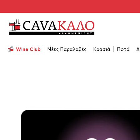
Αρχική σελίδα
/
Νέες Παραλαβές
/
Gift Card
Wine Club
Νέες Παραλαβές
Κρασιά
Ποτά
Δ