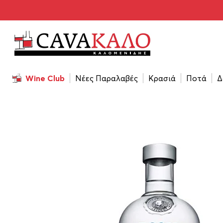
Αρχική σελίδα
/
Ποτά
/
Βότκα
/
Absolut 700ml
Wine Club
Νέες Παραλαβές
Κρασιά
Ποτά
Δ