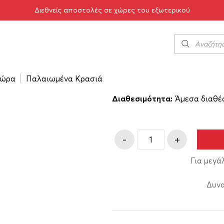
Διεθνείς αποστολές σε χώρες του εξωτερικού
Absolut 700ml
19.00
€
ώρα
Παλαιωμένα Κρασιά
Κωδικός προϊόντος:
11-00
Διαθεσιμότητα:
Άμεσα διαθέ
-
+
Για μεγά
Δυνα