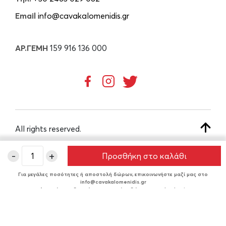
Email
info@cavakalomenidis.gr
ΑΡ.ΓΕΜΗ
159 916 136 000
All rights reserved.
-
+
Προσθήκη στο καλάθι
CREATED BY
Για μεγάλες ποσότητες ή αποστολή δώρων, επικοινωνήστε μαζί μας στο
info@cavakalomenidis.gr
Δυνατότητα δωρεάν συσκευασίας δώρου στο checkout.