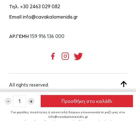
Τηλ.
+30 2463 029 082
Email
info@cavakalomenidis.gr
ΑΡ.ΓΕΜΗ
159 916 136 000
All rights reserved.
-
+
Προσθήκη στο καλάθι
CREATED BY
Για μεγάλες ποσότητες ή αποστολή δώρων, επικοινωνήστε μαζί μας στο
info@cavakalomenidis.gr
Δυνατότητα δωρεάν συσκευασίας δώρου στο checkout.