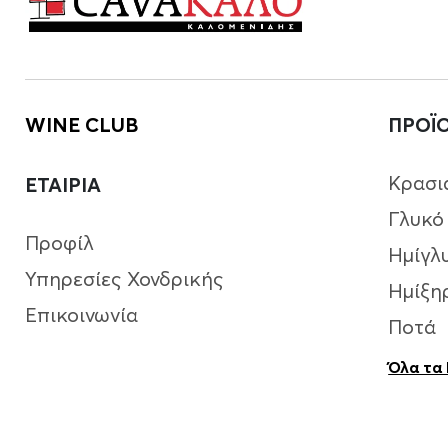
WINE CLUB
ΠΡΟΪ
Κρασι
ΕΤΑΙΡΙΑ
Γλυκό
Προφίλ
Ημίγλ
Υπηρεσίες Χονδρικής
Ημίξη
Επικοινωνία
Ποτά
Όλα τα