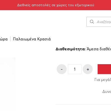
Διεθνείς αποστολές σε χώρες του εξωτερικού
/
Syrah Κτήμα Πόρτο Καρρά 1995 750ml
Syrah Κτήμα Π
93.00
€
ώρα
Παλαιωμένα Κρασιά
Κωδικός προϊόντος:
11-00
Διαθεσιμότητα:
Άμεσα διαθέ
-
+
Για μεγά
Δυνα