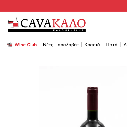
Αρχική σελίδα
/
Κρασιά
/
Τύπος Κρασιού
/
Παλαιωμένα
Wine Club
Νέες Παραλαβές
Κρασιά
Ποτά
Δ