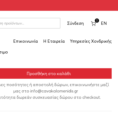
όρτο Καρρά 1995 750ml
0
Σύνδεση
EN
Επικοινωνία
Η Εταιρεία
Υπηρεσίες Χονδρικής
084-95
σιμο
Προσθήκη στο καλάθι
λες ποσότητες ή αποστολή δώρων, επικοινωνήστε μαζί
μας στο
info@cavakalomenidis.gr
τότητα δωρεάν συσκευασίας δώρου στο checkout.