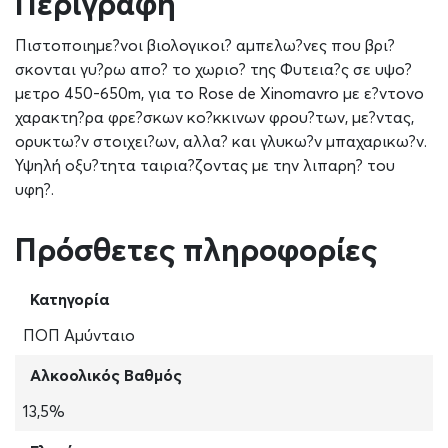
Περιγραφή
Πιστοποιημε?νοι βιολογικοι? αμπελω?νες που βρι?
σκονται γυ?ρω απο? το χωριο? της Φυτεια?ς σε υψο?
μετρο 450-650m, για το Rose de Xinomavro με ε?ντονο
χαρακτη?ρα φρε?σκων κο?κκινων φρου?των, με?ντας,
ορυκτω?ν στοιχει?ων, αλλα? και γλυκω?ν μπαχαρικω?ν.
Υψηλή οξυ?τητα ταιρια?ζοντας με την λιπαρη? του
υφη?.
Πρόσθετες πληροφορίες
Κατηγορία
ΠΟΠ Αμύνταιο
Αλκοολικός Βαθμός
13,5%