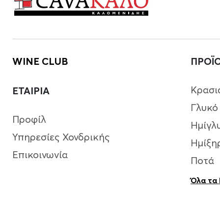
WINE CLUB
ΠΡΟΪ
Κρασι
ΕΤΑΙΡΙΑ
Γλυκό
Προφίλ
Ημίγλ
Υπηρεσίες Χονδρικής
Ημίξη
Επικοινωνία
Ποτά
Όλα τα