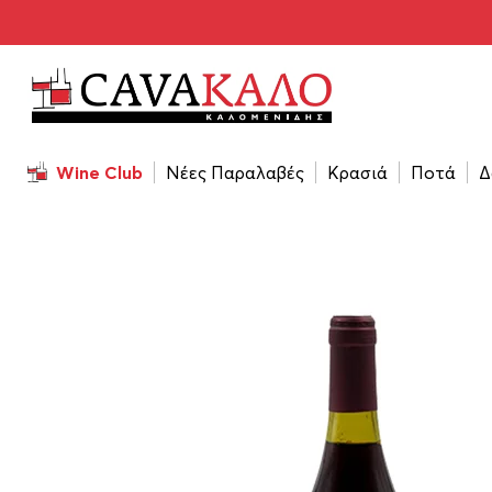
Αρχική σελίδα
/
Κρασιά
/
Τύπος Κρασιού
/
Παλαιωμένα
Wine Club
Νέες Παραλαβές
Κρασιά
Ποτά
Δ