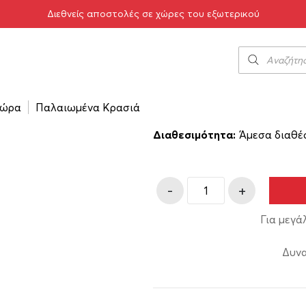
Διεθνείς αποστολές σε χώρες του εξωτερικού
/
Κάβα Μπουτάρη 1991 750ml
Κάβα Μπουτάρ
77.00
€
ώρα
Παλαιωμένα Κρασιά
Κωδικός προϊόντος:
11-001
Διαθεσιμότητα:
Άμεσα διαθέ
-
+
Για μεγά
Δυνα