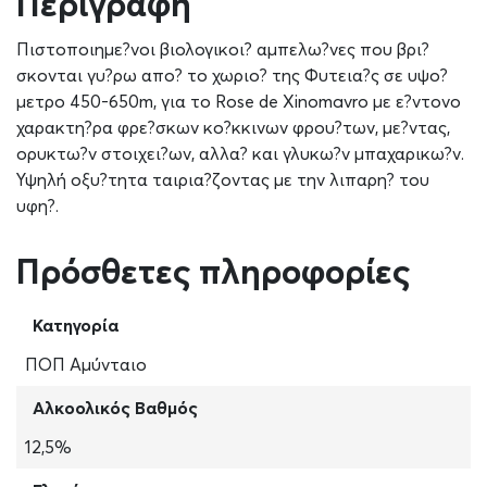
Περιγραφή
Πιστοποιημε?νοι βιολογικοι? αμπελω?νες που βρι?
σκονται γυ?ρω απο? το χωριο? της Φυτεια?ς σε υψο?
μετρο 450-650m, για το Rose de Xinomavro με ε?ντονο
χαρακτη?ρα φρε?σκων κο?κκινων φρου?των, με?ντας,
ορυκτω?ν στοιχει?ων, αλλα? και γλυκω?ν μπαχαρικω?ν.
Υψηλή οξυ?τητα ταιρια?ζοντας με την λιπαρη? του
υφη?.
Πρόσθετες πληροφορίες
Κατηγορία
ΠΟΠ Αμύνταιο
Αλκοολικός Βαθμός
12,5%