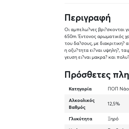
Περιγραφή
Οι αμπελω?νες βρι?σκονται γ
650m. Έντονος αρωματικός χ
του δα?σους, με διακριτικη? 
η οξυ?τητα ει?ναι υψηλη?, ται
γευση ει?ναι μακρα? και πολυ
Πρόσθετες πλ
Κατηγορία
ΠΟΠ Νάο
Αλκοολικός
12,5%
Βαθμός
Γλυκύτητα
Ξηρό