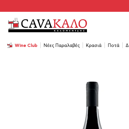
Αρχική σελίδα
/
Κρασιά
/
Τύπος Κρασιού
/
Ήσυχο / ’Ηπι
Wine Club
Νέες Παραλαβές
Κρασιά
Ποτά
Δ