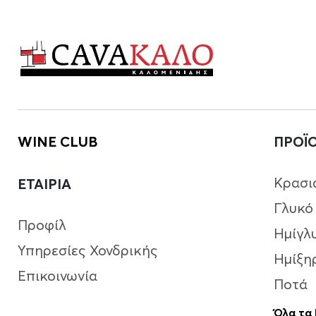
WINE CLUB
ΠΡΟΪ
Κρασι
ΕΤΑΙΡΙΑ
Γλυκό
Προφίλ
Ημίγλ
Υπηρεσίες Χονδρικής
Ημίξη
Επικοινωνία
Ποτά
Όλα τα