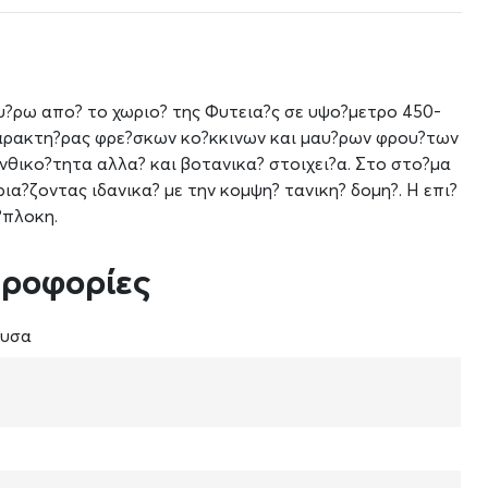
υ?ρω απο? το χωριο? της Φυτεια?ς σε υψο?μετρο 450-
αρακτη?ρας φρε?σκων κο?κκινων και μαυ?ρων φρου?των
ανθικο?τητα αλλα? και βοτανικα? στοιχει?α. Στο στο?μα
ρια?ζοντας ιδανικα? με την κομψη? τανικη? δομη?. Η επι?
?πλοκη.
ηροφορίες
υσα