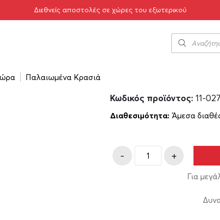
Διεθνείς αποστολές σε χώρες του εξωτερικού
ο
/
Νάουσα Alta Αμπελώνες Θυμιόπουλου 2024 750ml
Νάουσα Alta Α
750ml
16.00
€
ώρα
Παλαιωμένα Κρασιά
Κωδικός προϊόντος:
11-02
Διαθεσιμότητα:
Άμεσα διαθέ
-
+
Για μεγά
Δυνα