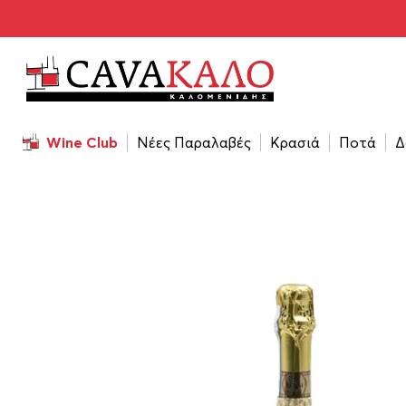
Αρχική σελίδα
/
Κρασιά
/
Τύπος Κρασιού
/
Αφρώδες-Ημ
Wine Club
Νέες Παραλαβές
Κρασιά
Ποτά
Δ