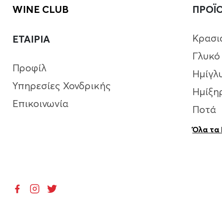
WINE CLUB
ΠΡΟΪ
Κρασι
ΕΤΑΙΡΙΑ
Γλυκό
Προφίλ
Ημίγλ
Υπηρεσίες Χονδρικής
Ημίξη
Επικοινωνία
Ποτά
Όλα τα