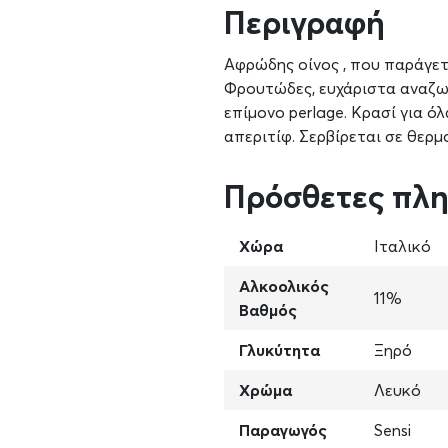
Περιγραφή
Αφρώδης οίνος , που παράγετ
Φρουτώδες, ευχάριστα αναζωο
επίμονο perlage. Κρασί για όλ
απεριτίφ. Σερβίρεται σε θερμ
Πρόσθετες πλ
Χώρα
Ιταλικό
Αλκοολικός
11%
Βαθμός
Γλυκύτητα
Ξηρό
Χρώμα
Λευκό
Παραγωγός
Sensi